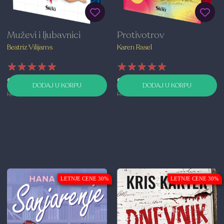
Muževi i ljubavnici
Protivotrov
Beatriz Vilijams
Karen Rasel
★★★★★
★★★★★
★★★★★
★★★★★
★★★★★
★★★★★
909,00 RSD
979,00 RSD
DODAJ U KORPU
DODAJ U KORPU
1.299,00 RSD
1.399,00 RSD
LETNJE CENE 30%
LETNJE CENE 30%