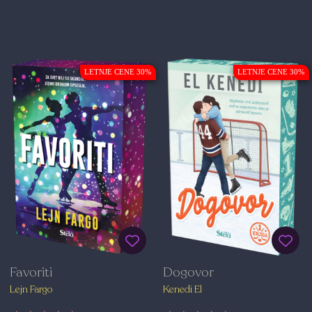
LETNJE CENE 30%
LETNJE CENE 30%
Favoriti
Dogovor
Lejn Fargo
Kenedi El