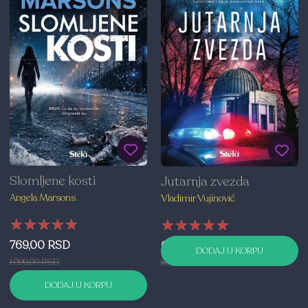
Slomljene kosti
Jutarnja zvezda
Angela Marsons
Vladimir Vujinović
★★★★★
★★★★★
★★★★★
★★★★★
★★★★★
★★★★★
769,00 RSD
629,00 RSD
DODAJ U KORPU
1.099,00 RSD
899,00 RSD
DODAJ U KORPU