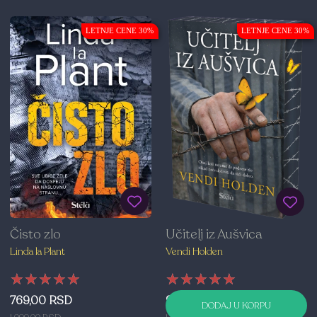
LETNJE CENE 30%
LETNJE CENE 30%
Čisto zlo
Učitelj iz Aušvica
Linda la Plant
Vendi Holden
★★★★★
★★★★★
★★★★★
★★★★★
★★★★★
★★★★★
769,00 RSD
909,00 RSD
DODAJ U KORPU