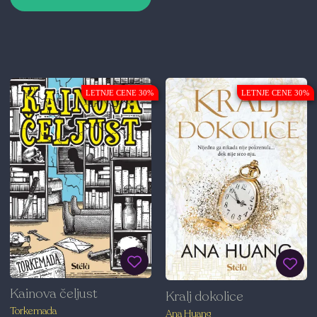
LETNJE CENE 30%
LETNJE CENE 30%
Kainova čeljust
Kralj dokolice
Torkemada
Ana Huang