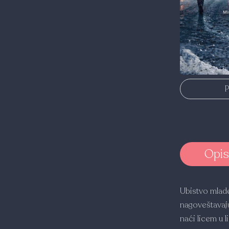
P
Opis
Ubistvo mlade
nagoveštavaju
naći licem u 