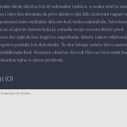
maku slede ubistva još tri seksualne radnice, a svaka smrt je nasi
m i njen tim shvataju da prvo ubistvo nije bilo izolovani napad 
 poremećenim serijskim ubicom koji vreba najranjivije. Istovre
ga za očajnom ženom koja je ostavila svoje novorođ­enče pred
 ono što izgleda kao tragično napuštanje deteta, nakon otkrivanj
pstva postaje još zlokobnije. Te dve istrage uvlače tim u zastra
izrabljivanja ljudi. Konačni obračun dovodi Kim na ivicu smrti ka
šokantne tajne iz njene prošlosti.
i (0)