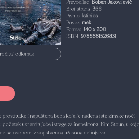
Prevodilac
Boban Jakovljević
Broj strana
366
Pismo
latinica
Povez
mek
Format
140 x 200
ISBN
9788661526831
ročitaj odlomak
 prostitutke i napuštena beba koja je nađ­ena iste zimske noći
 početak uznemirujuće istrage za inspektorku Kim Stoun, u kojo
lice sa osobom iz sopstvenog užasnog detinjstva.