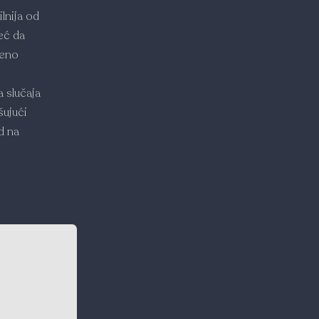
lnija od
već da
meno
a slučaja
šujući
d na