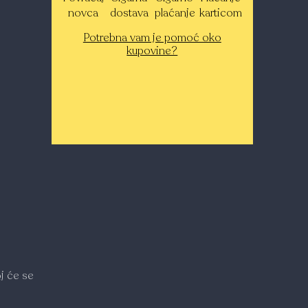
novca
dostava
plaćanje
karticom
Potrebna vam je pomoć oko
kupovine?
j će se