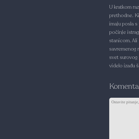
U kratkom raz
prethodne. Ki
imaju posla s
počinje istra
stanicom. Ali
savremenog ro
svet surovog 
videlo iza­đu 
Komentar