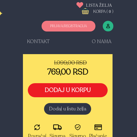
LISTA ŽELJA
KORPA (
)
0
PRIJAVA/REGISTRACIJA
KONTAKT
O NAMA
1.099,00 RSD
769,00 RSD
DODAJ U KORPU
Dodaj u listu želja
Povraćaj
Sigurna
Sigurno
Plaćanje