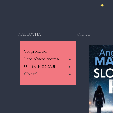
NASLOVNA
KNJIGE
Svi proizvodi
Leto pisano rečima
▸
U PRETPRODAJI
▸
Oblasti
▸