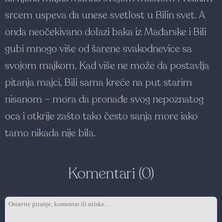
srcem uspeva da unese svetlost u Bilin svet. A
onda neočekivano dolazi baka iz Mađarske i Bili
gubi mnogo više od šarene svakodnevice sa
svojom majkom. Kad više ne može da postavlja
pitanja majci, Bili sama kreće na put starim
nisanom – mora da pronađe svog nepoznatog
oca i otkrije zašto tako često sanja more iako
tamo nikada nije bila.
Komentari (0)