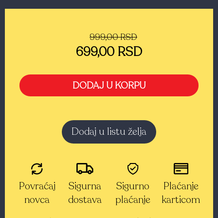
999,00 RSD
699,00 RSD
DODAJ U KORPU
Dodaj u listu želja
Povraćaj
Sigurna
Sigurno
Plaćanje
novca
dostava
plaćanje
karticom