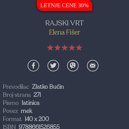
LETNJE CENE 30%
RAJSKI VRT
Elena Fišer
★★★★★
★★★★★
★★★★★
Prevodilac
Zlatko Bućin
Broj strana
271
Pismo
latinica
Povez
mek
Format
140 x 200
ISBN
9788661526855