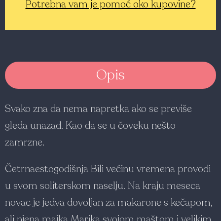
Potrebna vam je pomoć oko kupovine?
Opis
Svako zna da nema napretka ako se previše
gleda unazad. Kao da se u čoveku nešto
zamrzne.
Četrnaestogodišnja Bili većinu vremena provodi
u svom soliterskom naselju. Na kraju meseca
novac je jedva dovoljan za makarone s kečapom,
ali njena majka Marika svojom maštom i velikim