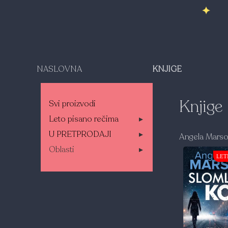
NASLOVNA
KNJIGE
Knjige
Svi proizvodi
Leto pisano rečima
▸
U PRETPRODAJI
▸
Angela Mars
Oblasti
▸
LET