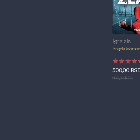
Igre zla
Angela Marso
★★★★
★★★★
★★★★
500,00 RS
999,00 RSD