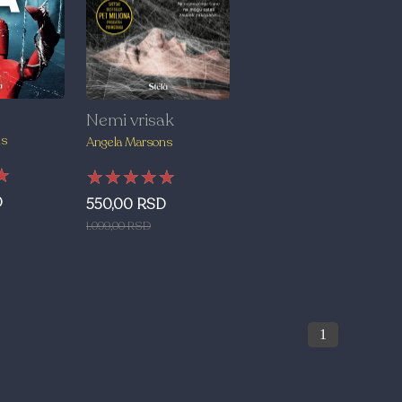
Nemi vrisak
ns
Angela Marsons
★
★
★
★★★★★
★★★★★
★★★★★
D
550,00 RSD
1.099,00 RSD
1