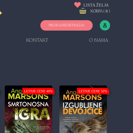
LISTA ŽELJA
KORPA (
)
0
PRIJAVA/REGISTRACIJA
KONTAKT
O NAMA
LETNJE CENE 40%
LETNJE CENE 50%