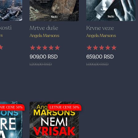
kosti
Krvne veze
Mrtve duše
ns
Angela Marsons
Angela Marsons
★
★
★
★★★★★
★★★★★
★★★★★
★★★★★
★★★★★
★★★★★
659,00 RSD
909,00 RSD
1.099,00 RSD
1.299,00 RSD
NJE CENE 50%
LETNJE CENE 50%