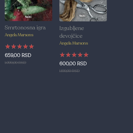
Smrtonosna igra
Izgubljene
devojčice
Angela Marsons
Angela Marsons
★★★★★
★★★★★
★★★★★
★★★★★
★★★★★
★★★★★
659,00 RSD
1.099,00 RSD
600,00 RSD
1.199,00 RSD