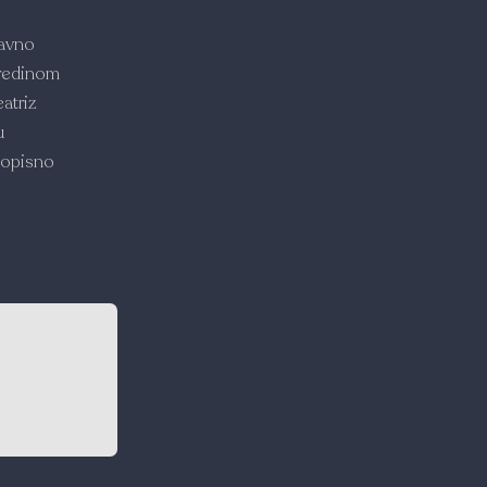
ravno
sredinom
atriz
u
ivopisno