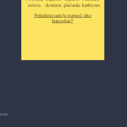
novca
dostava
plaćanje
karticom
Potrebna vam je pomoć oko
kupovine?
mnom