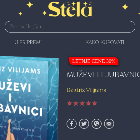
U PRIPREMI
KAKO KUPOVATI
LETNJE CENE 30%
MUŽEVI I LJUBAVNI
Beatriz Vilijams
★★★★★
★★★★★
★★★★★