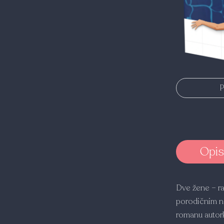
P
Opis
Dve žene – r
porodičnim na
romanu autork