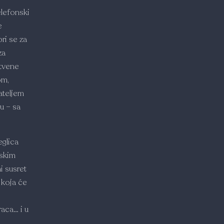
elefonski
e
ri se za
za
stvene
om,
ateljem
u – sa
eglica
nskim
i susret
 koja će
raca… i u