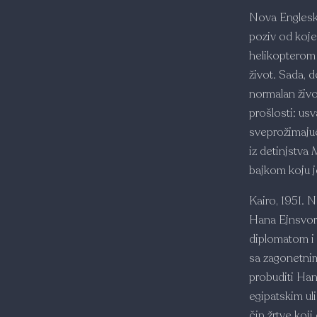
Nova Engleska
poziv od koje
helikopterom 
život. Sada, 
normalan živo
prošlosti: usv
sveprožimaju
iz detinjstva
bajkom koju j
Kairo, 1951. N
Hana Ejnsvort
diplomatom i
sa zagonetnim
probuditi Hani
egipatskim ul
čin žrtve koji