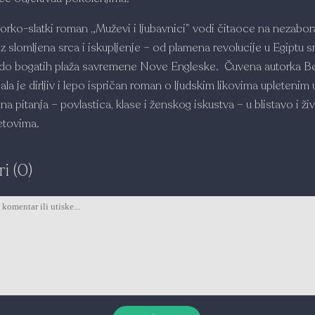
rko-slatki roman „Muževi i ljubavnici” vodi čitaoce na nezabo
z slomljena srca i iskupljenje – od plamena revolucije u Egiptu 
 do bogatih plaža savremene Nove Engleske. Čuvena autorka Be
ala je dirljiv i lepo ispričan roman o ljudskim likovima upletenim 
a pitanja – povlastica, klase i ženskog iskustva – u blistavo i ž
etovima.
i (0)