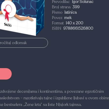
Prevodilac
Igor Solunac
Broj strana
399
Pismo
latinica
Povez
mek
Format
140 x 200
ISBN
9788661526800
ročitaj odlomak
azdvojene decenijama i kontinentima, a povezane egzotičnim
sledstvom – razotkrivaju tajne i izgubljene ljubavi u ovom obi
e bestselera „Žene leta” sa liste Njujork tajmsa.