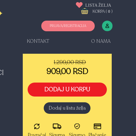
LISTA ŽELJA
KORPA (
)
0
PRIJAVA/REGISTRACIJA
KONTAKT
O NAMA
1.299,00 RSD
909,00 RSD
CI
DODAJ U KORPU
Dodaj u listu želja
Povraćaj
Sigurna
Sigurno
Plaćanje