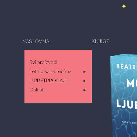
NASLOVNA
KNJIGE
Svi proizvodi
Leto pisano rečima
▸
U PRETPRODAJI
▸
Oblasti
▸