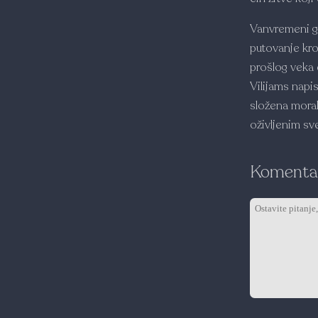
Vanvremeni go
putovanje kro
prošlog veka
Vilijams napis
složena moraln
oživljenim sv
Komentar