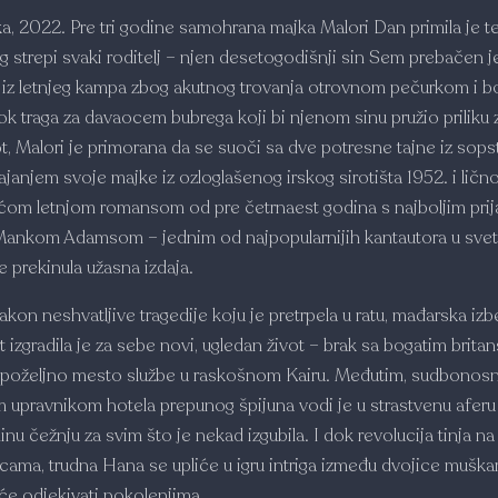
, 2022. Pre tri godine samohrana majka Malori Dan primila je t
g strepi svaki roditelj – njen desetogodišnji sin Sem prebačen j
iz letnjeg kampa zbog akutnog trovanja otrovnom pečurkom i bo
dok traga za davaocem bubrega koji bi njenom sinu pružio priliku 
t, Malori je primorana da se suoči sa dve potresne tajne iz sop
ajanjem svoje majke iz ozloglašenog irskog sirotišta 1952. i ličn
ćom letnjom romansom od pre četrnaest godina s najboljim prij
 Mankom Adamsom – jednim od najpopularnijih kantautora u svet
e prekinula užasna izdaja.
akon neshvatljive tragedije koju je pretrpela u ratu, mađarska izb
 izgradila je za sebe novi, ugledan život – brak sa bogatim brita
 poželjno mesto službe u raskošnom Kairu. Međutim, sudbonosn
 upravnikom hotela prepunog špijuna vodi je u strastvenu aferu
nu čežnju za svim što je nekad izgubila. I dok revolucija tinja na
icama, trudna Hana se upliće u igru intriga između dvojice muška
 će odjekivati pokolenjima.