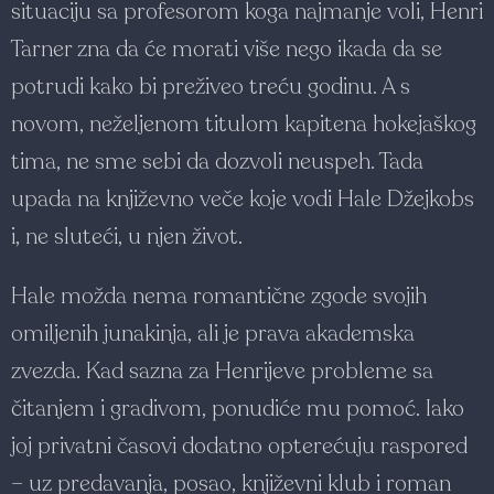
situaciju sa profesorom koga najmanje voli, Henri
Tarner zna da će morati više nego ikada da se
potrudi kako bi preživeo treću godinu. A s
novom, neželjenom titulom kapitena hokejaškog
tima, ne sme sebi da dozvoli neuspeh. Tada
upada na književno veče koje vodi Hale Džejkobs
i, ne sluteći, u njen život.
Hale možda nema romantične zgode svojih
omiljenih junakinja, ali je prava akademska
zvezda. Kad sazna za Henrijeve probleme sa
čitanjem i gradivom, ponudiće mu pomoć. Iako
joj privatni časovi dodatno opterećuju raspored
– uz predavanja, posao, književni klub i roman