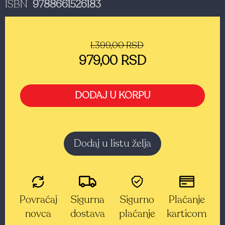
ISBN
9788661526183
1.399,00 RSD
979,00 RSD
DODAJ U KORPU
Dodaj u listu želja
Povraćaj
Sigurna
Sigurno
Plaćanje
novca
dostava
plaćanje
karticom