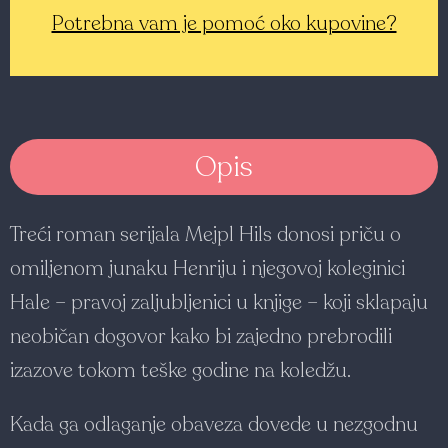
Potrebna vam je pomoć oko kupovine?
Opis
Treći roman serijala Mejpl Hils donosi priču o
omiljenom junaku Henriju i njegovoj koleginici
Hale – pravoj zaljubljenici u knjige – koji sklapaju
neobičan dogovor kako bi zajedno prebrodili
izazove tokom teške godine na koledžu.
Kada ga odlaganje obaveza dovede u nezgodnu