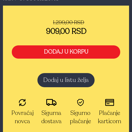
1.299,00 RSD
909,00 RSD
DODAJ U KORPU
Dodaj u listu želja
Povraćaj
Sigurna
Sigurno
Plaćanje
novca
dostava
plaćanje
karticom