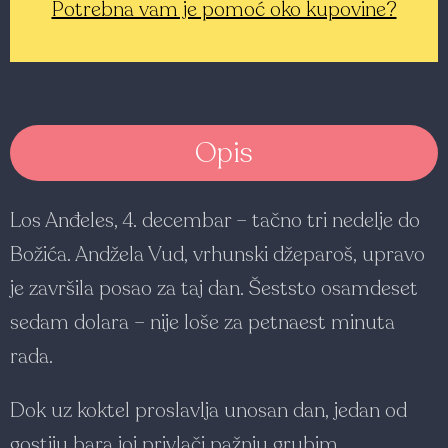
Potrebna vam je pomoć oko kupovine?
Opis
Los Anđ­eles, 4. decembar – tačno tri nedelje do
Božića. Andžela Vud, vrhunski džeparoš, upravo
je završila posao za taj dan. Šeststo osamdeset
sedam dolara – nije loše za petnaest minuta
rada.
Dok uz koktel proslavlja unosan dan, jedan od
gostiju bara joj privlači pažnju grubim