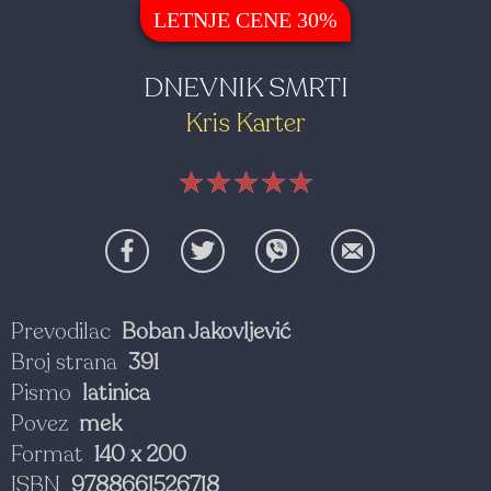
LETNJE CENE 30%
DNEVNIK SMRTI
Kris Karter
★★★★★
★★★★★
★★★★★
Prevodilac
Boban Jakovljević
Broj strana
391
Pismo
latinica
Povez
mek
Format
140 x 200
ISBN
9788661526718