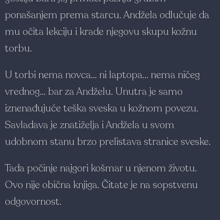
ponašanjem prema starcu. Andžela odlučuje da
mu očita lekciju i krade njegovu skupu kožnu
torbu.
U torbi nema novca… ni laptopa… nema ničeg
vrednog… bar za Andželu. Unutra je samo
iznenađ­ujuće teška sveska u kožnom povezu.
Savladava je znatiželja i Andžela u svom
udobnom stanu brzo prelistava stranice sveske.
Tada počinje najgori košmar u njenom životu.
Ovo nije obična knjiga. Čitate je na sopstvenu
odgovornost.