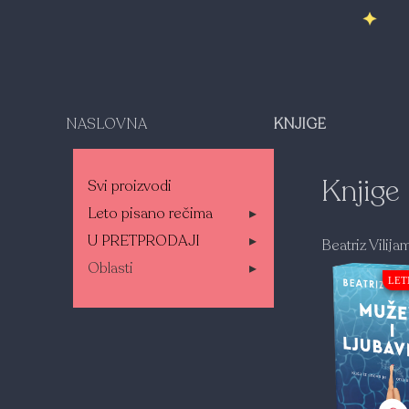
NASLOVNA
KNJIGE
Knjige
Svi proizvodi
Leto pisano rečima
▸
U PRETPRODAJI
▸
Beatriz Vilija
Oblasti
▸
LET