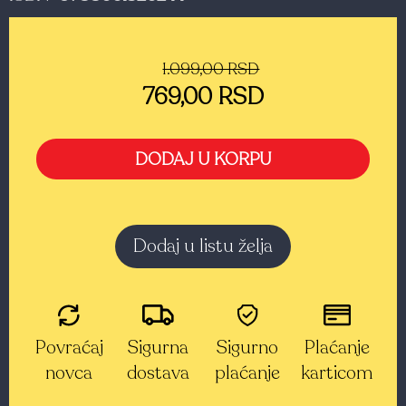
1.099,00 RSD
769,00 RSD
DODAJ U KORPU
Dodaj u listu želja
Povraćaj
Sigurna
Sigurno
Plaćanje
novca
dostava
plaćanje
karticom