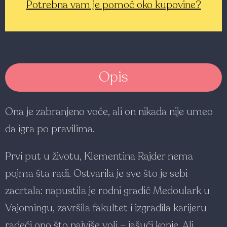
Potrebna vam je pomoć oko kupovine?
Opis
Ona je zabranjeno voće, ali on nikada nije umeo
da igra po pravilima.
Prvi put u životu, Klementina Rajder nema
pojma šta radi. Ostvarila je sve što je sebi
zacrtala: napustila je rodni gradić Medoulark u
Vajomingu, završila fakultet i izgradila karijeru
radeći ono što najviše voli – jašući konje. Ali