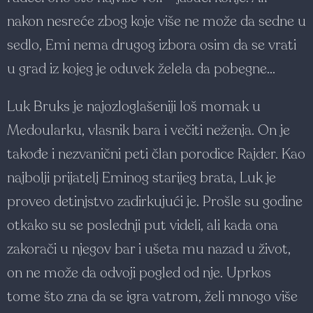
nakon nesreće zbog koje više ne može da sedne u
sedlo, Emi nema drugog izbora osim da se vrati
u grad iz kojeg je oduvek želela da pobegne...
Luk Bruks je najozloglašeniji loš momak u
Medoularku, vlasnik bara i večiti neženja. On je
takođe i nezvanični peti član porodice Rajder. Kao
najbolji prijatelj Eminog starijeg brata, Luk je
proveo detinjstvo zadirkujući je. Prošle su godine
otkako su se poslednji put videli, ali kada ona
zakorači u njegov bar i ušeta mu nazad u život,
on ne može da odvoji pogled od nje. Uprkos
tome što zna da se igra vatrom, želi mnogo više