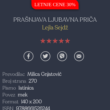
LETNJE CENE 30%
PRAŠNJAVA LJUBAVNA PRIČA
Lejla Sejdž
★★★★★
★★★★★
★★★★★
Prevodilac
Milica Gnjatović
Broj strana
270
Pismo
latinica
Povez
mek
Format
140 x 200
ISBN
9788661526244