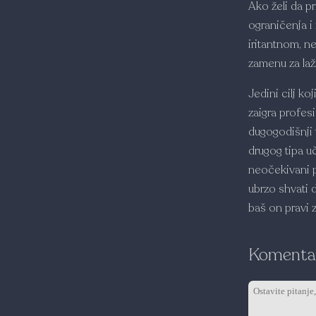
Ako želi da p
ograničenja i
iritantnom, 
zamenu za lažn
Jedini cilj ko
zaigra profes
dugogodišnji 
drugog tipa u
neočekivani po
ubrzo shvati 
baš on pravi z
Komentar