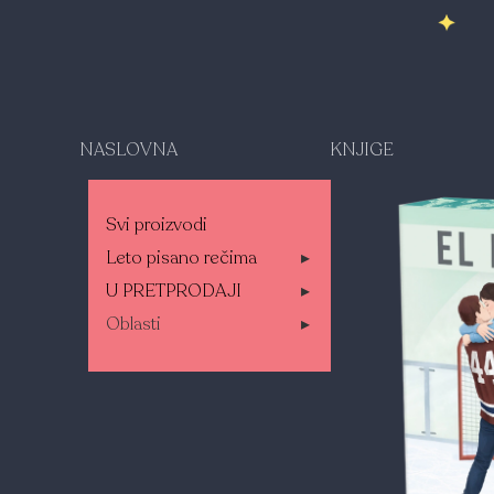
NASLOVNA
KNJIGE
Svi proizvodi
Leto pisano rečima
▸
U PRETPRODAJI
▸
Oblasti
▸