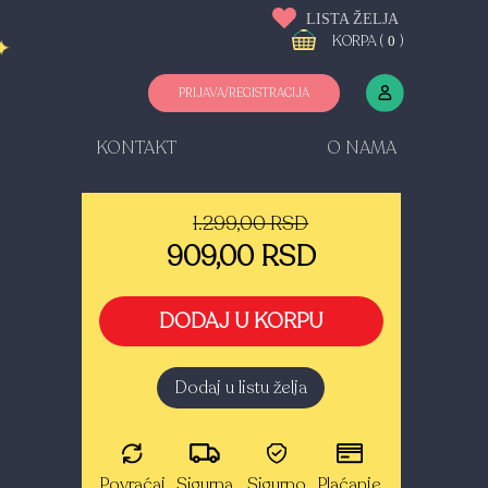
LISTA ŽELJA
KORPA (
)
0
PRIJAVA/REGISTRACIJA
KONTAKT
O NAMA
1.299,00 RSD
909,00 RSD
DODAJ U KORPU
Dodaj u listu želja
Povraćaj
Sigurna
Sigurno
Plaćanje