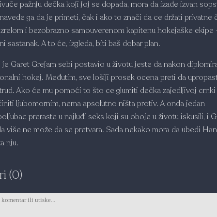
rivuče pažnju dečka koji joj se dopada, mora da izađe izvan sop
 navede ga da je primeti, čak i ako to znači da ce držati privatne
nezrelom i bezobrazno samouverenom kapitenu hokejaške ekipe 
i sastanak. A to će, izgleda, biti baš dobar plan.
ji je Garet Grejam sebi postavio u životu jeste da nakon diplomir
ionalni hokej. Međutim, sve lošiji prosek ocena preti da upropas
trud. Ako će mu pomoći to što ce glumiti dečka zajedljivoj crnki 
činiti ljubomornim, nema apsolutno ništa protiv. A onda jedan
ljubac preraste u najluđi seks koji su oboje u životu iskusili, i G
da više ne može da se pretvara. Sada nekako mora da ubedi Han
a nju.
i (0)