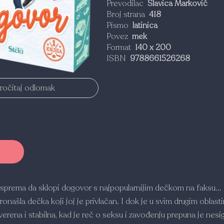
Prevodilac
Slavica Marković
Broj strana
418
Pismo
latinica
Povez
mek
Format
140 x 200
ISBN
9788661526268
ročitaj odlomak
sprema da sklopi dogovor s najpopularnijim dečkom na faksu...
onašla dečka koji joj je privlačan. I dok je u svim drugim oblast
erena i stabilna, kad je reč o seksu i zavođenju prepuna je nesig