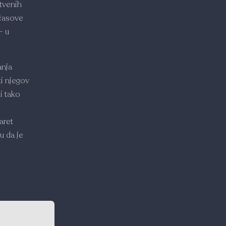
stvenih
 časove
– u
anja
ti njegov
i tako
aret
u da je