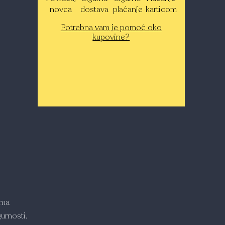
novca
dostava
plaćanje
karticom
Potrebna vam je pomoć oko
kupovine?
ima
urnosti.