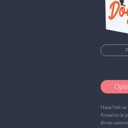
P
Opis
Hana Vels se 
Konačno je pr
života samouv