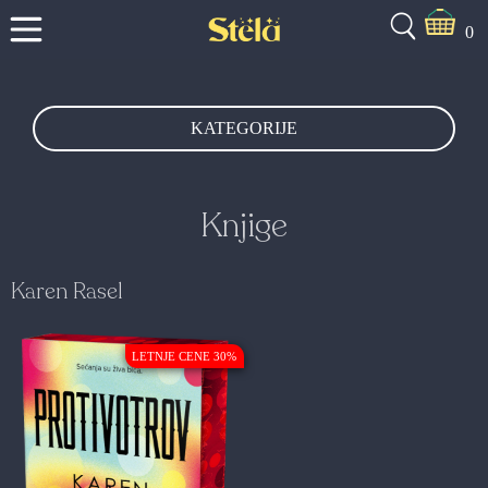
0
KATEGORIJE
Knjige
Karen Rasel
LETNJE CENE 30%