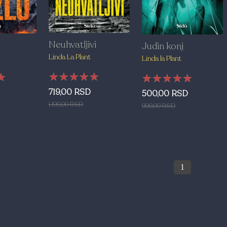
Neuhvatljivi
Judin konj
Linda La Plant
Linda la Plant
★★★★★
★★★★★
★★★★★
★
★
★
★★★★★
★★★★★
★★★★★
719,00 RSD
500,00 RSD
1.199,00 RSD
999,00 RSD
1