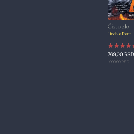
Čisto zlo
Linda la Plant
★★★★
★★★★
★★★★
769,00 RSD
1.099,00 RSD