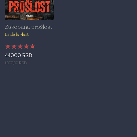
Zakopana prošlost
Linda la Plant
★★★★★
★★★★★
★★★★★
440,00 RSD
1.099,00 RSD