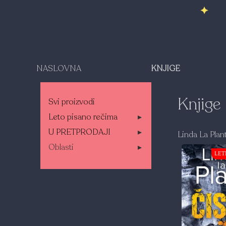
NASLOVNA
KNJIGE
Knjige
Svi proizvodi
Leto pisano rečima
▸
U PRETPRODAJI
▸
Linda La Plan
Oblasti
▸
LET