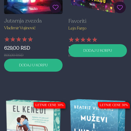
Jutarnja zvezda
Favoriti
Vladimir Vujinović
Lejn Fargo
★★★★★
★★★★★
★★★★★
★★★★★
★★★★★
★★★★★
629,00 RSD
1.049,00 RSD
DODAJ U KORPU
899,00 RSD
1.499,00 RSD
DODAJ U KORPU
LETNJE CENE 30%
LETNJE CENE 30%