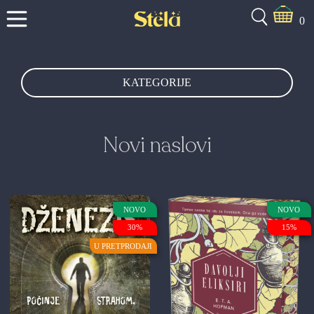
0
KATEGORIJE
Novi naslovi
NOVO
NOVO
30%
15%
U PRETPRODAJI