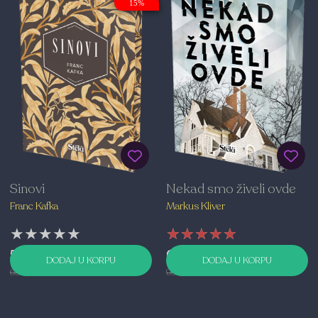
15%
Sinovi
Nekad smo živeli ovde
Franc Kafka
Markus Kliver
★★★★★
★★★★★
★★★★★
★★★★★
★★★★★
★★★★★
594,00 RSD
699,00 RSD
DODAJ U KORPU
DODAJ U KORPU
699,00 RSD
999,00 RSD