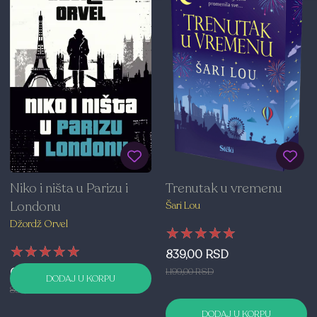
Trenutak u vremenu
Niko i ništa u Parizu i
Londonu
Šari Lou
Džordž Orvel
★★★★★
★★★★★
★★★★★
★★★★★
★★★★★
★★★★★
839,00 RSD
1.199,00 RSD
629,00 RSD
DODAJ U KORPU
899,00 RSD
DODAJ U KORPU