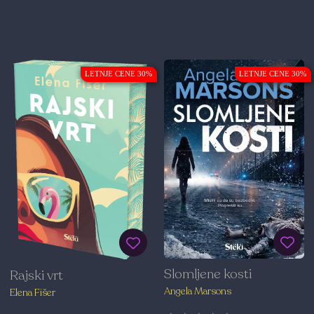
LETNJE CENE 30%
LETNJE CENE 30%
Slomljene kosti
Rajski vrt
Angela Marsons
Elena Fišer