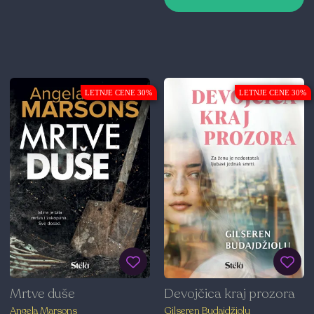
LETNJE CENE 30%
LETNJE CENE 30%
Mrtve duše
Devojčica kraj prozora
Angela Marsons
Gilseren Budajdžiolu