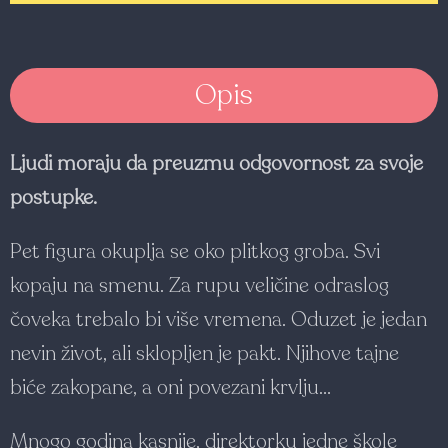
Opis
Ljudi moraju da preuzmu odgovornost za svoje
postupke.
Pet figura okuplja se oko plitkog groba. Svi
kopaju na smenu. Za rupu veličine odraslog
čoveka trebalo bi više vremena. Oduzet je jedan
nevin život, ali sklopljen je pakt. Njihove tajne
biće zakopane, a oni povezani krvlju…
Mnogo godina kasnije, direktorku jedne škole