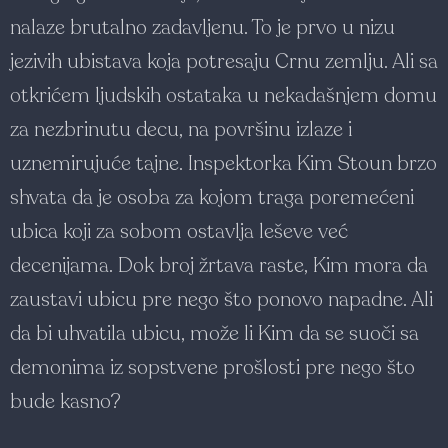
nalaze brutalno zadavljenu. To je prvo u nizu
jezivih ubistava koja potresaju Crnu zemlju. Ali sa
otkrićem ljudskih ostataka u nekadašnjem domu
za nezbrinutu decu, na površinu izlaze i
uznemirujuće tajne. Inspektorka Kim Stoun brzo
shvata da je osoba za kojom traga poremećeni
ubica koji za sobom ostavlja leševe već
decenijama. Dok broj žrtava raste, Kim mora da
zaustavi ubicu pre nego što ponovo napadne. Ali
da bi uhvatila ubicu, može li Kim da se suoči sa
demonima iz sopstvene prošlosti pre nego što
bude kasno?