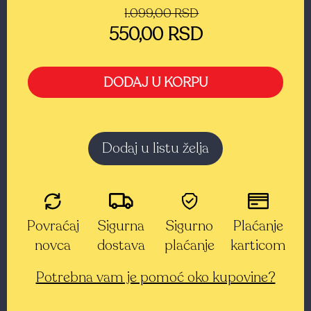
1.099,00 RSD
550,00 RSD
DODAJ U KORPU
Dodaj u listu želja
Povraćaj
Sigurna
Sigurno
Plaćanje
novca
dostava
plaćanje
karticom
Potrebna vam je pomoć oko kupovine?