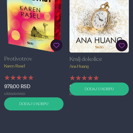
Protivotrov
Kralj dokolice
Karen Rasel
Ana Huang
★★★★★
★★★★★
★★★★★
★★★★★
★★★★★
★★★★★
979,00 RSD
979,00 RSD
DODAJ U KORPU
1.399,00 RSD
1.399,00 RSD
DODAJ U KORPU