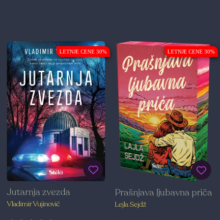
LETNJE CENE 30%
LETNJE CENE 30%
Jutarnja zvezda
Prašnjava ljubavna priča
Vladimir Vujinović
Lejla Sejdž