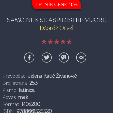
LETNJE CENE 40%
SAMO NEK SE ASPIDISTRE VIJORE
Džordž Orvel
★★★★★
★★★★★
★★★★★
Prevodilac
Jelena Katić Živanović
Broj strana
253
Pismo
latinica
Povez
mek
Format
140x200
ISBN
9788661525520