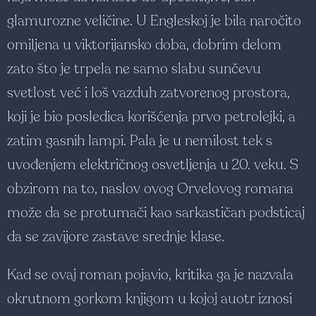
glamurozne veličine. U Engleskoj je bila naročito
omiljena u viktorijansko doba, dobrim delom
zato što je trpela ne samo slabu sunčevu
svetlost već i loš vazduh zatvorenog prostora,
koji je bio posledica korišćenja prvo petrolejki, a
zatim gasnih lampi. Pala je u nemilost tek s
uvođenjem električnog osvetljenja u 20. veku. S
obzirom na to, naslov ovog Orvelovog romana
može da se protumači kao sarkastičan podsticaj
da se zavijore zastave srednje klase.
Kad se ovaj roman pojavio, kritika ga je nazvala
okrutnom gorkom knjigom u kojoj auotr iznosi