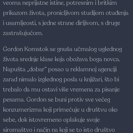
veoma neprijatne istine, potresnim i britkim
prikazom života, pronicljivom studijom otuđenja
i usamljeosti, s jedne strane dirljivom, s druge
zastrašujućom.
Gordon Komstok se gnuša učmalog uglednog
života srednje klase koja obožava boga novca.
Napušta „dobar“ posao u reklamnoj agenciji
zarad nimalo izglednog posla u knjižari, što bi
trebalo da mu ostavi više vremena za pisanje
pesama. Gordon se buni protiv sve većeg
konzumerizma koji primećuje u društvu oko
sebe, dok istovremeno oplakuje svoje
siromaštvo i način na koji se to isto društvo