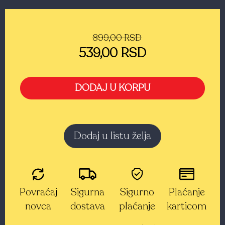
899,00 RSD
539,00 RSD
DODAJ U KORPU
Dodaj u listu želja
Povraćaj
Sigurna
Sigurno
Plaćanje
novca
dostava
plaćanje
karticom