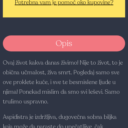
Potrebna vam je pomoć oko kupovine?
Opis
Ovaj život kakva danas živimo! Nije to život, to je
obična učmalost, živa smrt. Pogledaj samo sve
ove proklete kuće, i sve te besmislene ljude u
njima! Ponekad mislim da smo svi leševi. Samo
trulimo uspravno.
Aspidistra je izdržljiva, dugovečna sobna biljka
koja može da naraste do upečatljive, čak