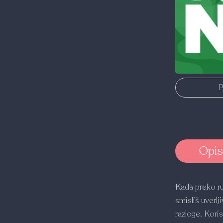
P
Opis
Kada preko r
smisliš uverl
razloge. Kori