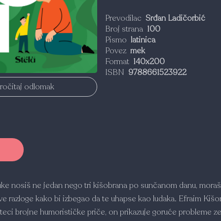
Prevodilac
Srđan Ladičorbić
Broj strana
100
Pismo
latinica
Povez
mek
Format
140x200
ISBN
9788661523922
ročitaj odlomak
uke nosiš ne jedan nego tri kišobrana po sunčanom danu, moraš
jive razloge kako bi izbegao da te uhapse kao ludaka. Efraim Kišo
steci brojne humorističke priče, on prikazuje goruće probleme ze