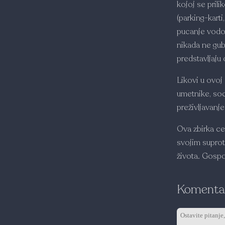
kojoj se pril
(parking-karti
pucanje vodov
nikada ne gubi
predstavljaju 
Likovi u ovoj 
umetnike, soc
preživljavanje
Ova zbirka ce 
svojim supro
života. Gosp
Komentar