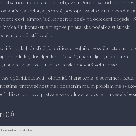
ike i stvarnost neprestano sukobljavaju. Pored svakodnevnih nevo
, ograničenja kretanja, poreza), postoje i zaista velike nesreće k
odne cevi, simfonijski koncert ili poziv na određeni događaj. 
 iz vida širi kontekst, a njegove prijateljske pošalice suštinski
odavanje počasti Izraelu.
satiričnoj knjizi uključuju političare, vojnike, vozače autobusa, p
ijalne radnike, doseljenike... Događaji pak uključuju borbu za
, ljubav, šale, snove – ukratko, svakodnevni život u Izraelu.
vas opčiniti, zabaviti i ohrabriti. Njena tema je savremeni Izrael
tnostima, protivrečnostima i dosadnim malim problemima svak
odin Kišon ponovo pretvara svakodnevne problem u vesele besm
i (0)