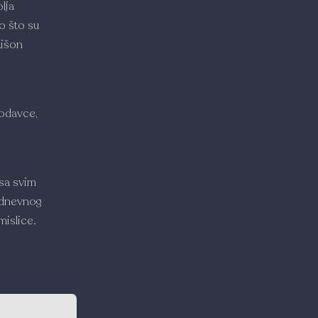
lja
ao što su
Kišon
rodavce,
 sa svim
odnevnog
islice.