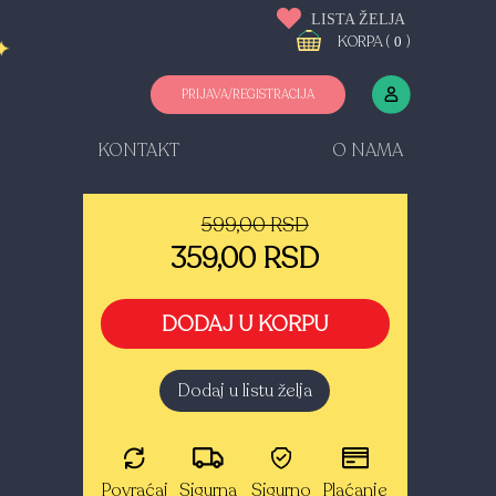
LISTA ŽELJA
KORPA (
)
0
PRIJAVA/REGISTRACIJA
KONTAKT
O NAMA
599,00 RSD
359,00 RSD
DODAJ U KORPU
Dodaj u listu želja
Povraćaj
Sigurna
Sigurno
Plaćanje