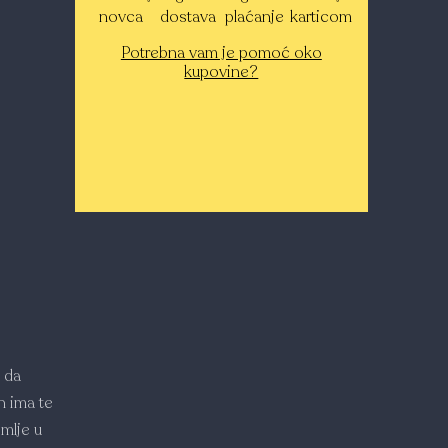
novca
dostava
plaćanje
karticom
Potrebna vam je pomoć oko
kupovine?
 da
n ima te
mlje u