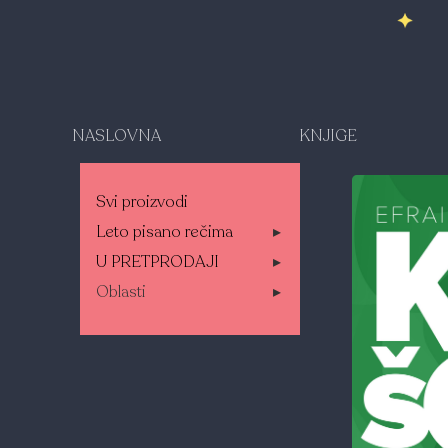
NASLOVNA
KNJIGE
Svi proizvodi
Leto pisano rečima
▸
U PRETPRODAJI
▸
Oblasti
▸