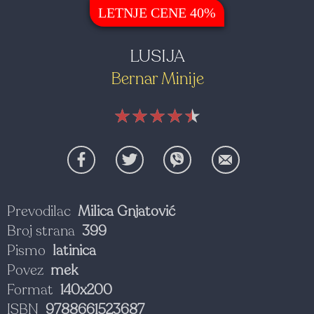
LETNJE CENE 40%
LUSIJA
Bernar Minije
★★★★★
★★★★★
★★★★★
Prevodilac
Milica Gnjatović
Broj strana
399
Pismo
latinica
Povez
mek
Format
140x200
ISBN
9788661523687