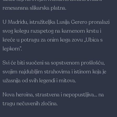
renesansna slikarska platna.
U Madridu, istražiteljka Lusija Gerero pronalazi
svog kolegu razapetog na kamenom krstu i
kreće u potragu za onim koga zovu „Ubica s
lepkom”.
Svi će biti suočeni sa sopstvenom prošlošću,
svojim najdubljim strahovima i istinom koja je
užasnija od svih legendi i mitova.
Nova heroina, strastvena i nepopustljiva... na
tragu nečuvenih zločina.