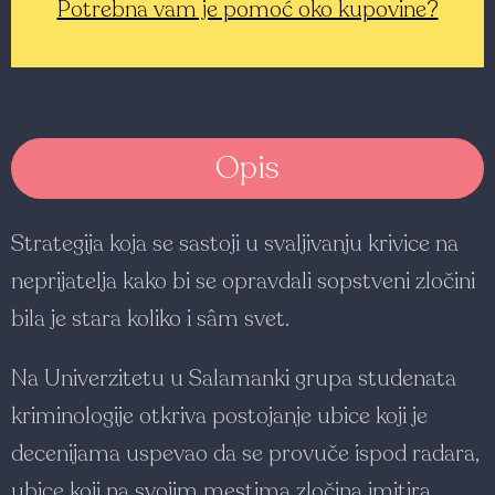
Potrebna vam je pomoć oko kupovine?
Opis
Strategija koja se sastoji u svaljivanju krivice na
neprijatelja kako bi se opravdali sopstveni zločini
bila je stara koliko i sâm svet.
Na Univerzitetu u Salamanki grupa studenata
kriminologije otkriva postojanje ubice koji je
decenijama uspevao da se provuče ispod radara,
ubice koji na svojim mestima zločina imitira