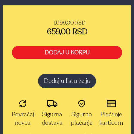
1.099,00 RSD
659,00 RSD
DODAJ U KORPU
Dodaj u listu želja
Povraćaj
Sigurna
Sigurno
Plaćanje
novca
dostava
plaćanje
karticom