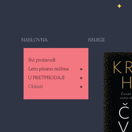
NASLOVNA
KNJIGE
Svi proizvodi
Leto pisano rečima
▸
U PRETPRODAJI
▸
Oblasti
▸