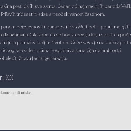
rašina preti da ih sve zatrpa. Jedan od najmračnijih perioda Veli
a Prljavih tridesetih, stiže s neočekivanom žestinom.
punom neizvesnosti i opasnosti Elsa Martineli – poput mnogih 
da napravi težak izbor: da se bori za zemlju koju voli ili da pođ
orniju, u potrazi za boljim životom.
Četiri vetra
je neizbrisiv portr
ričkog sna viđen očima nesalomive žene čija će hrabrost i
obeležiti čitavu jednu generaciju.
i (0)