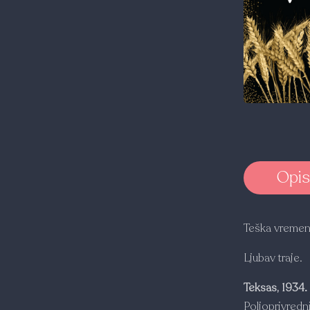
Opis
Teška vremena
Ljubav traje.
Teksas, 1934.
Poljoprivredni