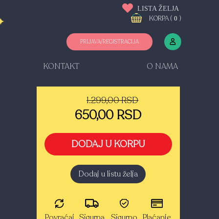
LISTA ŽELJA
KORPA (
)
0
PRIJAVA/REGISTRACIJA
KONTAKT
O NAMA
1.299,00 RSD
650,00 RSD
DODAJ U KORPU
Dodaj u listu želja
Povraćaj
Sigurna
Sigurno
Plaćanje