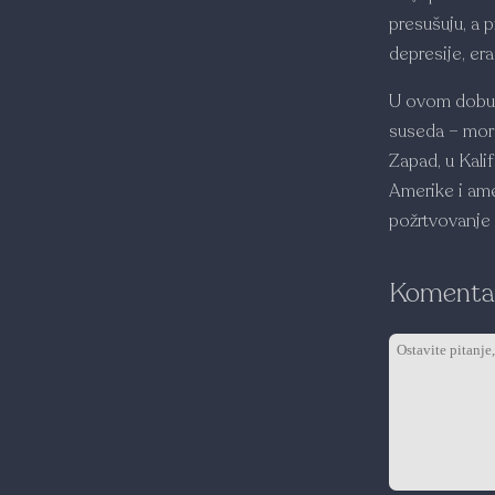
presušuju, a p
depresije, er
U ovom dobu 
suseda – mora 
Zapad, u Kalif
Amerike i ame
požrtvovanje 
Komentar