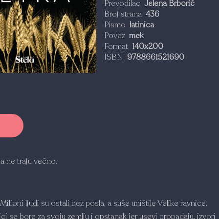
Prevodilac
Jelena Brborić
Broj strana
436
Pismo
latinica
Povez
mek
Format
140x200
ISBN
9788661521690
 ne traju večno.
Milioni ljudi su ostali bez posla, a suše uništile Velike ravnice.
ci se bore za svoju zemlju i opstanak jer usevi propadaju, izvori