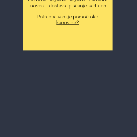
novca
dostava
plaćanje
karticom
Potrebna vam je pomoć oko
kupovine?