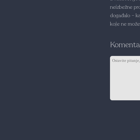
neizbežne pr
događalo – ka
koje ne može
Komentar