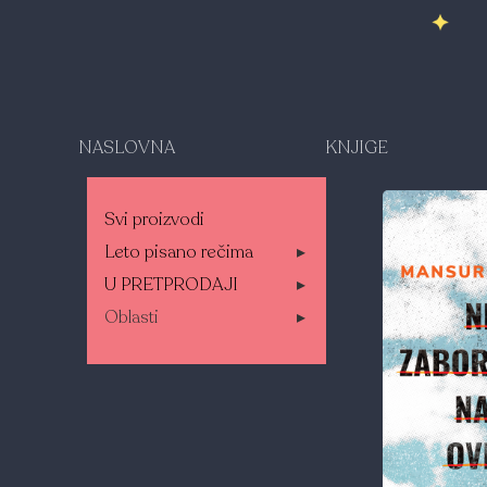
NASLOVNA
KNJIGE
Svi proizvodi
Leto pisano rečima
▸
U PRETPRODAJI
▸
Oblasti
▸