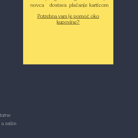
novca
dostava
plaćanje
karticom
Potrebna vam je pomoć oko
kupovine?
turne
 a zatim
o