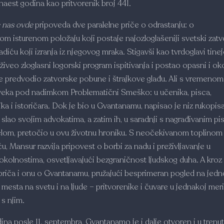
naest godina kao pritvorenik broj 441.
 nas ovde
pripoveda dve paralelne priče o odrastanju: o
m isturenom položaju koji postaje najozloglašeniji svetski zatvo
iću koji izranja iz njegovog mraka. Stigavši kao tvrdoglavi tinej
živeo zloglasni logorski program ispitivanja i postao opasni i oko
je predvodio zatvorske pobune i štrajkove glađu. Ali s vremenom
oveka pod nadimkom Problematični Smeško: u učenika, pisca,
ka i istoričara. Dok je bio u Gvantanamu, napisao je niz rukopisa
 slao svojim advokatima, a zatim ih, u saradnji s nagrađivanim p
lom, pretočio u ovu životnu hroniku. S neočekivanom toplinom 
, Mansur razvija pripovest o borbi za nadu i preživljavanje u
okolnostima, osvetljavajući bezgraničnost ljudskog duha. A kroz
priča i onu o Gvantanamu, pružajući besprimeran pogled na jed
h mesta na svetu i na ljude – pritvorenike i čuvare u jednakoj meri
 s njim.
na posle 11. septembra, Gvantanamo je i dalje otvoren i u trenu