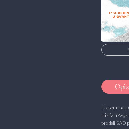
P
Opis
U osamnaestoj
misije u Avgan
prodali SAD p