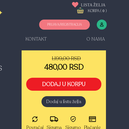
LISTA ŽELJA
KORPA (
)
0
PRIJAVA/REGISTRACIJA
KONTAKT
O NAMA
1.199,00 RSD
480,00 RSD
S
DODAJ U KORPU
o
Dodaj u listu želja
Povraćaj
Sigurna
Sigurno
Plaćanje