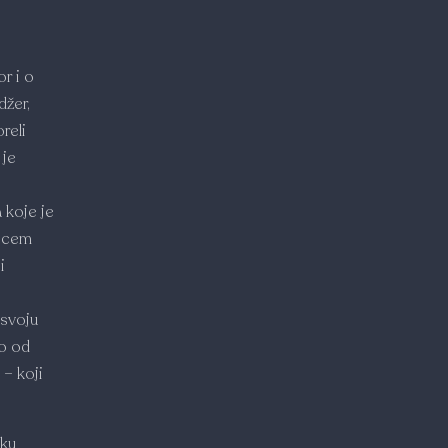
r i o
džer,
reli
 je
 koje je
iscem
i
 svoju
no od
 – koji
tku