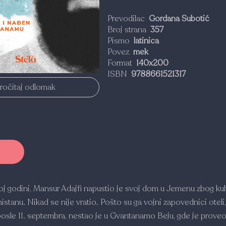
Prevodilac
Gordana Subotić
Broj strana
357
Pismo
latinica
Povez
mek
Format
140x200
ISBN
9788661521317
ročitaj odlomak
 godini, Mansur Adajfi napustio je svoj dom u Jemenu zbog kul
istanu. Nikad se nije vratio. Pošto su ga vojni zapovednici oteli,
osle 11. septembra, nestao je u Gvantanamo Beju, gde je prove