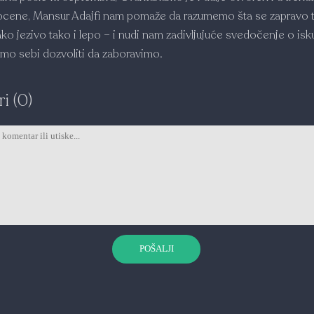
ocene, Mansur Adajfi nam pomaže da razumemo šta se zapravo
ko jezivo tako i lepo – i nudi nam zadivljujuće svedočenje o isk
mo sebi dozvoliti da zaboravimo.
i (0)
POŠALJI