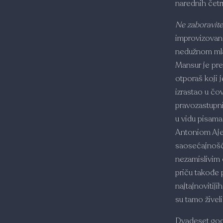
narednih četr
Ne zaboravite
improvizovano
nedužnom mlad
Mansur je pre
otporaš koji 
izrastao u č
pravozastupni
u vidu pisama
Antoniom Aje
saosećajnošću
nezamislivim 
priču takođe 
najtajnovitiji
su tamo živeli
Dvadeset godi