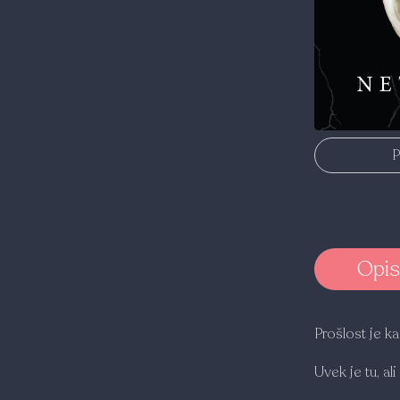
P
Opis
Prošlost je k
Uvek je tu, al