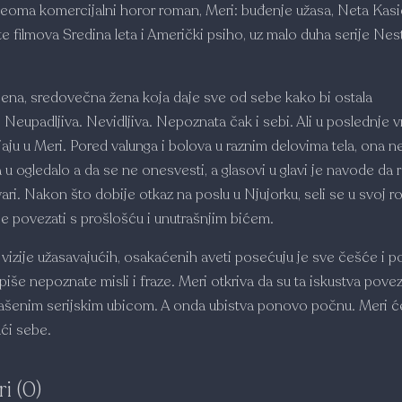
veoma komercijalni horor roman, Meri: buđenje užasa, Neta Kasid
e filmova Sredina leta i Američki psiho, uz malo duha serije Nes
ena, sredovečna žena koja daje sve od sebe kako bi ostala
Neupadljiva. Nevidljiva. Nepoznata čak i sebi. Ali u poslednje 
jaju u Meri. Pored valunga i bolova u raznim delovima tela, ona 
 u ogledalo a da se ne onesvesti, a glasovi u glavi je navode da r
ari. Nakon što dobije otkaz na poslu u Njujorku, seli se u svoj ro
se povezati s prošlošću i unutrašnjim bićem.
vizije užasavajućih, osakaćenih aveti posećuju je sve češće i p
iše nepoznate misli i fraze. Meri otkriva da su ta iskustva pove
lašenim serijskim ubicom. A onda ubistva ponovo počnu. Meri ć
ći sebe.
i (0)