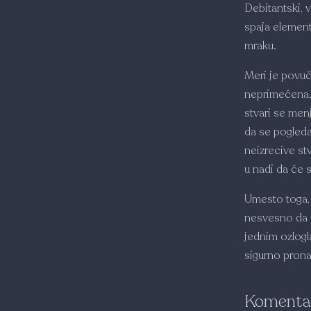
Debitantski, 
spaja element
mraku.
Meri je povuč
neprimećena. 
stvari se men
da se pogleda
neizrecive stv
u nadi da će 
Umesto toga, 
nesvesno da p
jednim ozlog
sigurno prona
Komentar