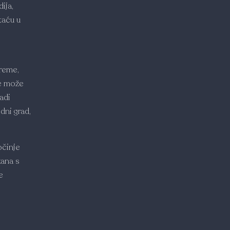
ija,
taću u
vreme,
ne može
adi
dni grad,
očinje
zana s
e