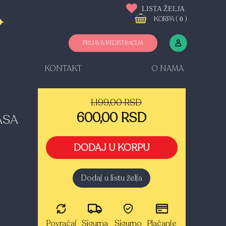
LISTA ŽELJA
KORPA (
)
0
PRIJAVA/REGISTRACIJA
KONTAKT
O NAMA
1.199,00 RSD
600,00 RSD
ASA
DODAJ U KORPU
Dodaj u listu želja
Povraćaj
Sigurna
Sigurno
Plaćanje