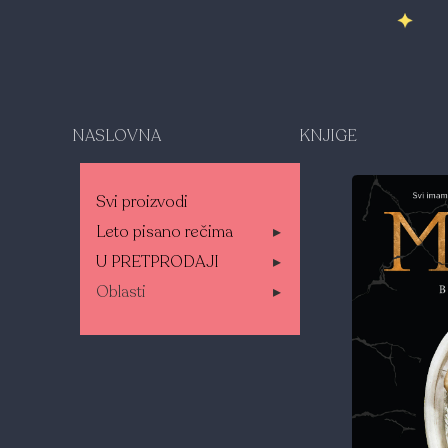
NASLOVNA
KNJIGE
Svi proizvodi
Leto pisano rečima
▸
U PRETPRODAJI
▸
Oblasti
▸