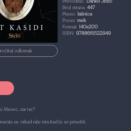
Prevodilac
Danko Ješić
Broj strana
447
Pismo
latinica
Povez
mek
Format
140x200
ISBN
9788661522949
ročitaj odlomak
ao Mesec, zar ne?
i menja se, nikad nije ista kad je se prisetiš.