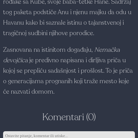
rođake sa Kube, svoje baba-tetke Hane. Sadržaj
tog paketa podstiče Anu i njenu majku da odu u
Havanu kako bi saznale istinu o tajanstvenoj i
tragičnoj sudbini njihove porodice.
Zasnovana na istinitom događaju,
Nemačka
devojčica
je predivno napisana i dirljiva priča u
kojoj se prepliću sadašnjost i prošlost. To je priča
o generacijama prognanih koji traže mesto koje
će nazvati domom.
Komentari (0)