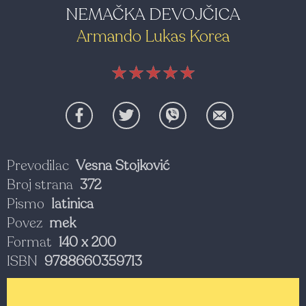
NEMAČKA DEVOJČICA
Armando Lukas Korea
★★★★★
★★★★★
★★★★★
Prevodilac
Vesna Stojković
Broj strana
372
Pismo
latinica
Povez
mek
Format
140 x 200
ISBN
9788660359713