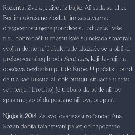
Rozental živela je život iz bajke. Ali sada su ulice
Berlina ukrašene zloslutnim zastavama;
dragocenosti njene porodice su oduzete i više
nisu dobrodošli u mestu koje su nekada smatrali
svojim domom. Tračak nade ukazaće se u obliku
prekookeanskog broda
Sent Luis
, koji Jevrejima
obećava bezbedan put do Kube. U početku brod
deluje kao luksuz, ali dok putuju, situacija u ratu
se menja, i brod koji je trebalo da bude njihov
spas mogao bi da postane njihova propast.
Njujork, 2014
. Za svoj dvanaesti rođendan Ana
Rozen dobija tajanstveni paket od nepoznate