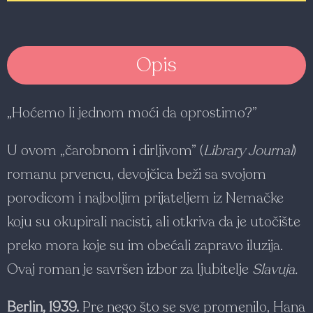
Opis
„Hoćemo li jednom moći da oprostimo?”
U ovom „čarobnom i dirljivom” (
Library Journal
)
romanu prvencu, devojčica beži sa svojom
porodicom i najboljim prijateljem iz Nemačke
koju su okupirali nacisti, ali otkriva da je utočište
preko mora koje su im obećali zapravo iluzija.
Ovaj roman je savršen izbor za ljubitelje
Slavuja.
Berlin, 1939.
Pre nego što se sve promenilo, Hana