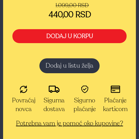
1.099,00 RSD
440,00 RSD
DODAJ U KORPU
Dodaj u listu želja
Povraćaj
Sigurna
Sigurno
Plaćanje
novca
dostava
plaćanje
karticom
Potrebna vam je pomoć oko kupovine?