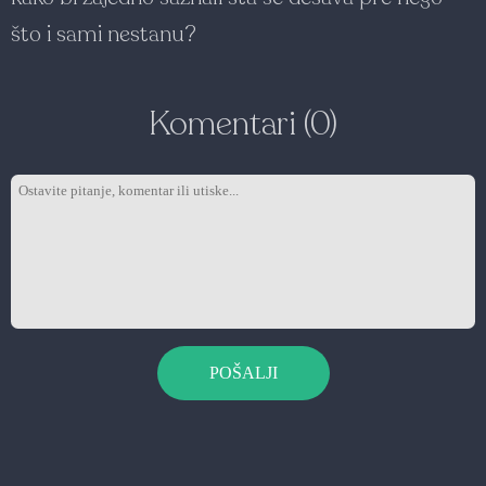
što i sami nestanu?
Komentari (0)
POŠALJI