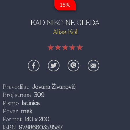
15%
KAD NIKO NE GLEDA
Alisa Kol
★★★★★
★★★★★
★★★★★
Prevodilac
Jovana Živanović
Broj strana
309
Pismo
latinica
Povez
mek
Format
140 x 200
ISBN
9788660358587