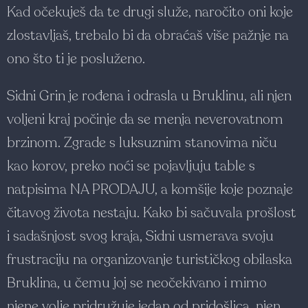
Kad očekuješ da te drugi služe, naročito oni koje
zlostavljaš, trebalo bi da obraćaš više pažnje na
ono što ti je posluženo.
Sidni Grin je rođena i odrasla u Bruklinu, ali njen
voljeni kraj počinje da se menja neverovatnom
brzinom. Zgrade s luksuznim stanovima niču
kao korov, preko noći se pojavljuju table s
natpisima NA PRODAJU, a komšije koje poznaje
čitavog života nestaju. Kako bi sačuvala prošlost
i sadašnjost svog kraja, Sidni usmerava svoju
frustraciju na organizovanje turističkog obilaska
Bruklina, u čemu joj se neočekivano i mimo
njene volje pridružuje jedan od pridošlica, njen