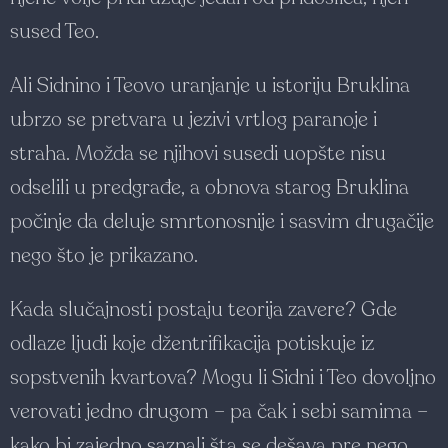
sused Teo.
Ali Sidnino i Teovo uranjanje u istoriju Bruklina
ubrzo se pretvara u jezivi vrtlog paranoje i
straha. Možda se njihovi susedi uopšte nisu
odselili u predgrađe, a obnova starog Bruklina
počinje da deluje smrtonosnije i sasvim drugačije
nego što je prikazano.
Kada slučajnosti postaju teorija zavere? Gde
odlaze ljudi koje džentrifikacija potiskuje iz
sopstvenih kvartova? Mogu li Sidni i Teo dovoljno
verovati jedno drugom – pa čak i sebi samima –
kako bi zajedno saznali šta se dešava pre nego