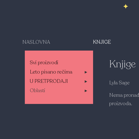
NASLOVNA
KNJIGE
Knjige
Svi proizvodi
Leto pisano rečima
▸
U PRETPRODAJI
▸
Lyla Sage
Oblasti
▸
Nema pronađ
proizvoda.