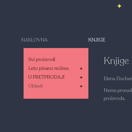
NASLOVNA
KNJIGE
Knjige
Svi proizvodi
Leto pisano rečima
▸
U PRETPRODAJI
▸
Elena Fischer
Oblasti
▸
Nema pronađ
proizvoda.