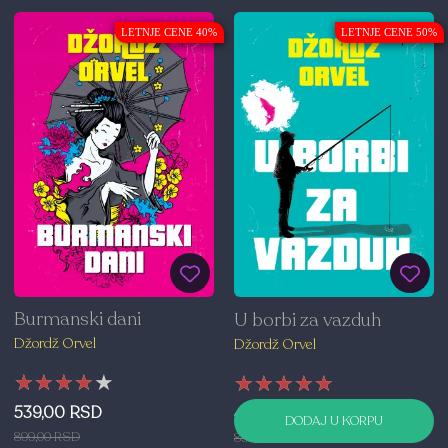
LETNJE CENE 40%
LETNJE CENE 50%
Burmanski dani
U borbi za vazduh
Džordž Orvel
Džordž Orvel
★★★★★
★★★★★
★★★★★
★★★★★
★★★★★
★★★★★
539,00 RSD
450,00 RSD
DODAJ U KORPU
899,00 RSD
899,00 RSD