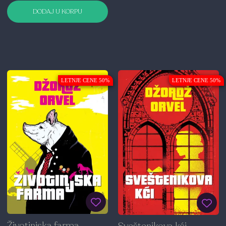
DODAJ U KORPU
LETNJE CENE 50%
LETNJE CENE 50%
Životinjska farma
Sveštenikova kći