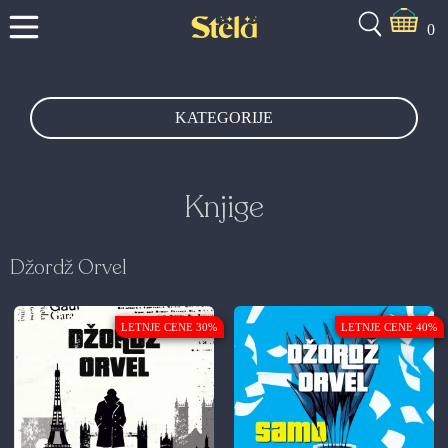
0
KATEGORIJE
Knjige
Džordž Orvel
LETNJE CENE 30%
LETNJE CENE 40%