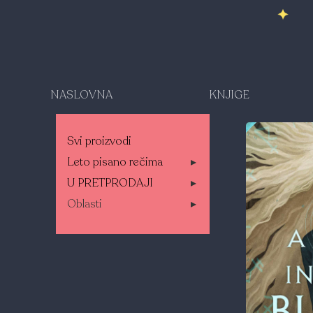
NASLOVNA
KNJIGE
Svi proizvodi
Leto pisano rečima
▸
U PRETPRODAJI
▸
Oblasti
▸