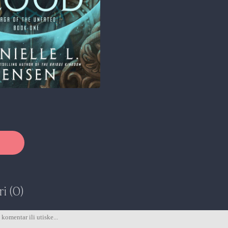
i (0)