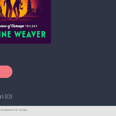
i (0)