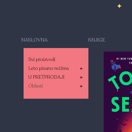
NASLOVNA
KNJIGE
Svi proizvodi
Leto pisano rečima
▸
U PRETPRODAJI
▸
Oblasti
▸