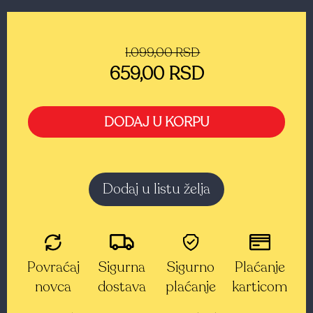
1.099,00 RSD
659,00 RSD
DODAJ U KORPU
Dodaj u listu želja
Povraćaj
Sigurna
Sigurno
Plaćanje
novca
dostava
plaćanje
karticom