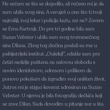
Ne sećam se šta se dogodilo, ali rečeno mi je da
sam ubila svog sina. A veruješ u ono što ti tvoji
najmiliji, tvoj lekar i policija kažu, zar ne? Zovem
se Ema Kartrajt. Do pre tri godine bila sam
Suzan Vebster i ubila sam svog tromesečnog
sina Dilana. Zbog tog zločina poslali su me u
psihijatrijski institut „Oukdejl”, odakle sam pre
četiri nedelje puštena na uslovnu slobodu s
novim identitetom, adresom i prilikom da
ponovo pokušam da izgradim svoj uništen život.
Jutros mi je stigao koverat adresiran na Suzan
Vebster. U njemu je bila fotografija dečkića koji
se zove Dilan. Sada dovodim u pitanje sve u šta