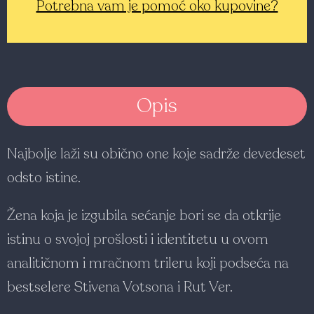
Potrebna vam je pomoć oko kupovine?
Opis
Najbolje laži su obično one koje sadrže devedeset
odsto istine.
Žena koja je izgubila sećanje bori se da otkrije
istinu o svojoj prošlosti i identitetu u ovom
analitičnom i mračnom trileru koji podseća na
bestselere Stivena Votsona i Rut Ver.