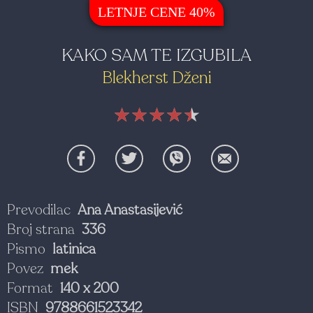
LETNJE CENE 40%
KAKO SAM TE IZGUBILA
Blekherst Dženi
★★★★★
★★★★★
★★★★★
Prevodilac
Ana Anastasijević
Broj strana
336
Pismo
latinica
Povez
mek
Format
140 x 200
ISBN
9788661523342