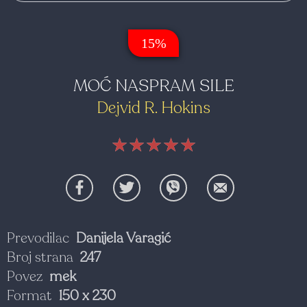
15%
MOĆ NASPRAM SILE
Dejvid R. Hokins
★★★★★
★★★★★
★★★★★
Prevodilac
Danijela Varagić
Broj strana
247
Povez
mek
Format
150 x 230