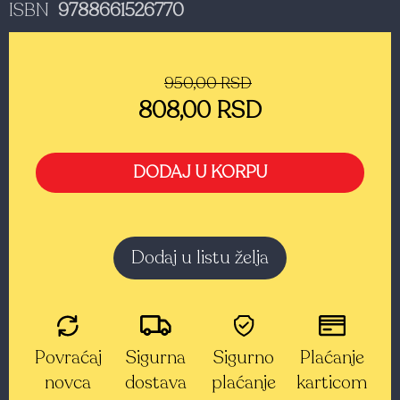
ISBN
9788661526770
950,00 RSD
808,00 RSD
DODAJ U KORPU
Dodaj u listu želja
Povraćaj
Sigurna
Sigurno
Plaćanje
novca
dostava
plaćanje
karticom