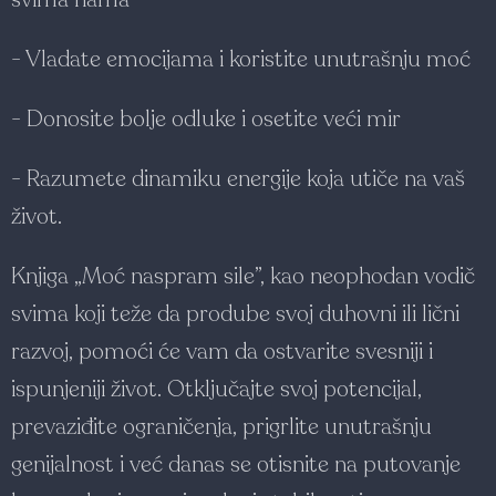
- Vladate emocijama i koristite unutrašnju moć
- Donosite bolje odluke i osetite veći mir
- Razumete dinamiku energije koja utiče na vaš
život.
Knjiga „Moć naspram sile”, kao neophodan vodič
svima koji teže da prodube svoj duhovni ili lični
razvoj, pomoći će vam da ostvarite svesniji i
ispunjeniji život. Otključajte svoj potencijal,
prevaziđite ograničenja, prigrlite unutrašnju
genijalnost i već danas se otisnite na putovanje