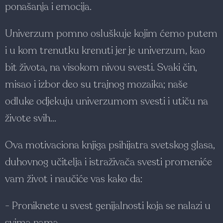
ponašanja i emocija.
Univerzum pomno osluškuje kojim ćemo putem
i u kom trenutku krenuti jer je univerzum, kao
bit života, na visokom nivou svesti. Svaki čin,
misao i izbor deo su trajnog mozaika; naše
odluke odjekuju univerzumom svesti i utiču na
živote svih…
Ova motivaciona knjiga psihijatra svetskog glasa,
duhovnog učitelja i istraživača svesti promeniće
vam život i naučiće vas kako da:
- Proniknete u svest genijalnosti koja se nalazi u
svima nama