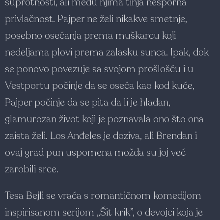
suprotnosti, ali među njima tinja nesporna
privlačnost. Pajper ne želi nikakve smetnje,
posebno osećanja prema muškarcu koji
nedeljama plovi prema zalasku sunca. Ipak, dok
se ponovo povezuje sa svojom prošlošću i u
Vestportu počinje da se oseća kao kod kuće,
Pajper počinje da se pita da li je hladan,
glamurozan život koji je poznavala ono što ona
zaista želi. Los Anđeles je doziva, ali Brendan i
ovaj grad pun uspomena možda su joj već
zarobili srce.
Tesa Bejli se vraća s romantičnom komedijom
inspirisanom serijom „Šit krik”, o devojci koja je