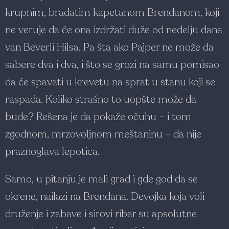
krupnim, bradatim kapetanom Brendanom, koji
ne veruje da će ona izdržati duže od nedelju dana
van Beverli Hilsa. Pa šta ako Pajper ne može da
sabere dva i dva, i što se grozi na samu pomisao
da će spavati u krevetu na sprat u stanu koji se
raspada. Koliko strašno to uopšte može da
bude? Rešena je da pokaže očuhu – i tom
zgodnom, mrzovoljnom meštaninu – da nije
praznoglava lepotica.
Samo, u pitanju je mali grad i gde god da se
okrene, nailazi na Brendana. Devojka koja voli
druženje i zabave i sirovi ribar su apsolutne