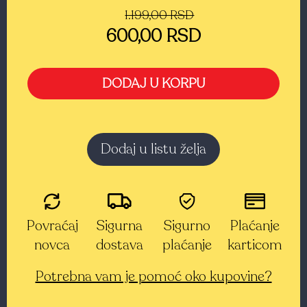
1.199,00 RSD
600,00 RSD
DODAJ U KORPU
Dodaj u listu želja
Povraćaj
Sigurna
Sigurno
Plaćanje
novca
dostava
plaćanje
karticom
Potrebna vam je pomoć oko kupovine?