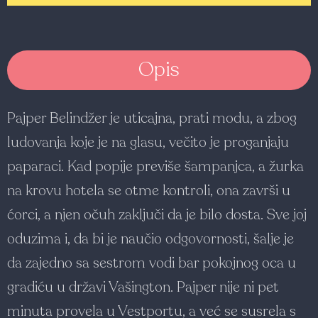
Opis
Pajper Belindžer je uticajna, prati modu, a zbog
ludovanja koje je na glasu, večito je proganjaju
paparaci. Kad popije previše šampanjca, a žurka
na krovu hotela se otme kontroli, ona završi u
ćorci, a njen očuh zaključi da je bilo dosta. Sve joj
oduzima i, da bi je naučio odgovornosti, šalje je
da zajedno sa sestrom vodi bar pokojnog oca u
gradiću u državi Vašington. Pajper nije ni pet
minuta provela u Vestportu, a već se susrela s