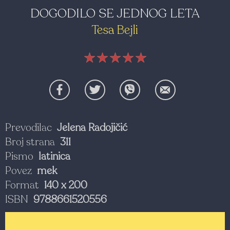
DOGODILO SE JEDNOG LETA
Tesa Bejli
★★★★★
★★★★★
★★★★★
Prevodilac
Jelena Radojičić
Broj strana
311
Pismo
latinica
Povez
mek
Format
140 x 200
ISBN
9788661520556