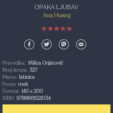
OPAKA LJUBAV
Ana Huang
★★★★★
★★★★★
★★★★★
Prevodilac
Milica Gnjatović
Broj strana
327
Pismo
latinica
Povez
mek
Format
140 x 200
ISBN
9788661521034