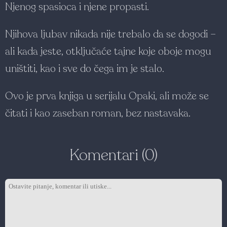
Njenog spasioca i njene propasti.
Njihova ljubav nikada nije trebalo da se dogodi –
ali kada jeste, otključaće tajne koje oboje mogu
uništiti, kao i sve do čega im je stalo.
Ovo je prva knjiga u serijalu Opaki, ali može se
čitati i kao zaseban roman, bez nastavaka.
Komentari (0)