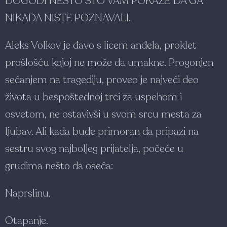
DOGODI NEŠTO ŠTO VAM POKAŽE DA GA
NIKADA NISTE POZNAVALI.
Aleks Volkov je đavo s licem anđela, proklet
prošlošću kojoj ne može da umakne. Progonjen
sećanjem na tragediju, proveo je najveći deo
života u bespoštednoj trci za uspehom i
osvetom, ne ostavivši u svom srcu mesta za
ljubav. Ali kada bude primoran da pripazi na
sestru svog najboljeg prijatelja, počeće u
grudima nešto da oseća:
Naprslinu.
Otapanje.