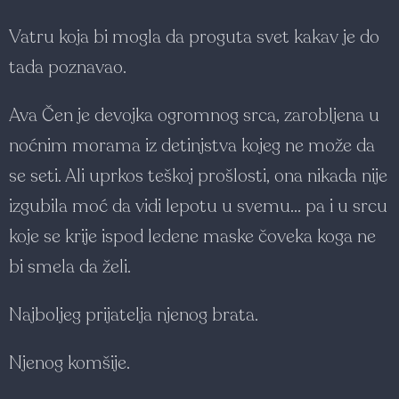
Vatru koja bi mogla da proguta svet kakav je do
tada poznavao.
Ava Čen je devojka ogromnog srca, zarobljena u
noćnim morama iz detinjstva kojeg ne može da
se seti. Ali uprkos teškoj prošlosti, ona nikada nije
izgubila moć da vidi lepotu u svemu… pa i u srcu
koje se krije ispod ledene maske čoveka koga ne
bi smela da želi.
Najboljeg prijatelja njenog brata.
Njenog komšije.