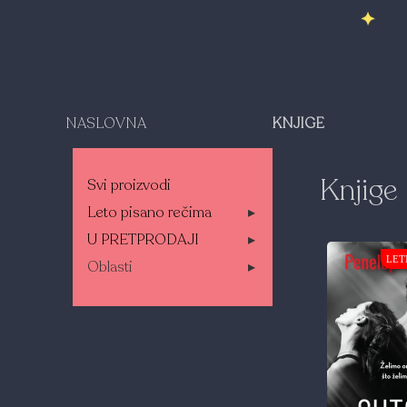
NASLOVNA
KNJIGE
Knjige
Svi proizvodi
Leto pisano rečima
▸
U PRETPRODAJI
▸
LET
Oblasti
▸