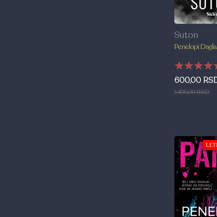
Suton
Penelopi Dagla
★★★★
★★★★
★★★★
600,00 RS
1.499,00 RSD
LET