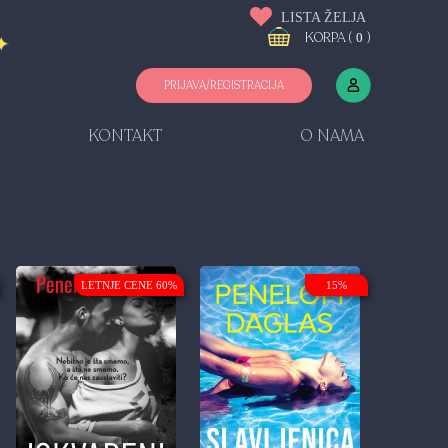
LISTA ŽELJA
KORPA (
)
0
PRIJAVA/REGISTRACIJA
KONTAKT
O NAMA
LETNJE CENE 60%
15%