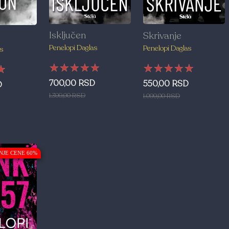
Isključen
Skrivanje
Penelopi Daglas
Penelopi Daglas
s
★★★★★
★★★★★
★★★★★
★★★★★
★★★★★
★★★★★
★
★
★
700,00 RSD
550,00 RSD
D
1.399,00 RSD
1.099,00 RSD
NJE CENE 60%