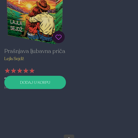
Prašnjava ljubavna priča
Lejla Sejdž
★★★★★
★★★★★
★★★★★
769,00 RSD
DODAJ U KORPU
1.099,00 RSD