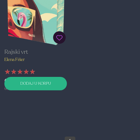
Rajski vrt
Elena Fišer
★★★★★
★★★★★
★★★★★
699,00 RSD
DODAJ U KORPU
999,00 RSD