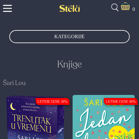
0
KATEGORIJE
Knjige
Šari Lou
LETNJE CENE 30%
LETNJE CENE 40%