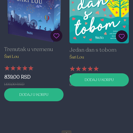
Trenutak u vremenu
Jedan dan s tobom
Šari Lou
Šari Lou
★★★★★
★★★★★
★★★★★
★★★★★
★★★★★
★★★★★
839,00 RSD
599,00 RSD
DODAJ U KORPU
1.199,00 RSD
999,00 RSD
DODAJ U KORPU